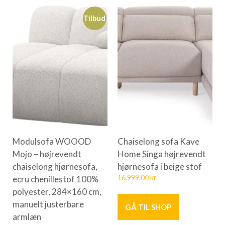
Tilbud
Modulsofa WOOOD
Chaiselong sofa Kave
Mojo – højrevendt
Home Singa højrevendt
chaiselong hjørnesofa,
hjørnesofa i beige stof
ecru chenillestof 100%
16.999,00
kr.
polyester, 284×160 cm,
manuelt justerbare
GÅ TIL SHOP
armlæn