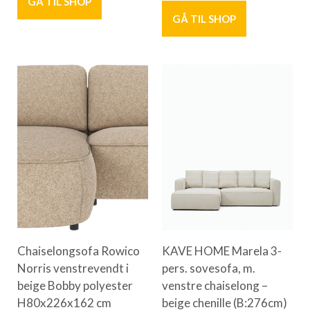
GÅ TIL SHOP
GÅ TIL SHOP
Chaiselongsofa Rowico
KAVE HOME Marela 3-
Norris venstrevendt i
pers. sovesofa, m.
beige Bobby polyester
venstre chaiselong –
H80x226x162 cm
beige chenille (B:276cm)