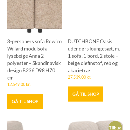
3-personers sofa Rowico
DUTCHBONE Oasis
Willard modulsofa i
udendørs loungesæt, m.
lysebeige Anna 2
1 sofa, 1 bord, 2 stole –
polyester – Skandinavisk
beige olefinstof, reb og
design B236 D98 H70
akacietræ
cm
27.539,00
kr.
12.549,00
kr.
GÅ TIL SHOP
GÅ TIL SHOP
Tilbud