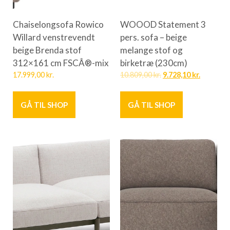
Chaiselongsofa Rowico
WOOOD Statement 3
Willard venstrevendt
pers. sofa – beige
beige Brenda stof
melange stof og
312×161 cm FSCÂ®-mix
birketræ (230cm)
17.999,00
kr.
10.809,00
kr.
9.728,10
kr.
GÅ TIL SHOP
GÅ TIL SHOP