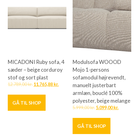
MICADONI Ruby sofa, 4
Modulsofa WOOOD
sæder – beige corduroy
Mojo 1-persons
stof og sort plast
sofamodul højrevendt,
12.789,00
kr.
11.765,88
kr.
manuelt justerbart
armlæn, bouclé 100%
polyester, beige melange
GÅ TIL SHOP
5.999,00
kr.
5.099,00
kr.
GÅ TIL SHOP