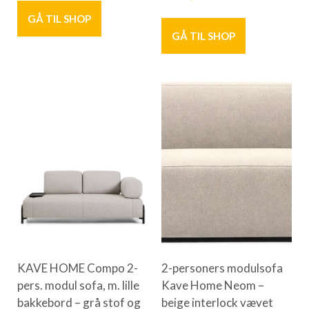
GÅ TIL SHOP
GÅ TIL SHOP
KAVE HOME Compo 2-
2-personers modulsofa
pers. modul sofa, m. lille
Kave Home Neom –
bakkebord – grå stof og
beige interlock vævet