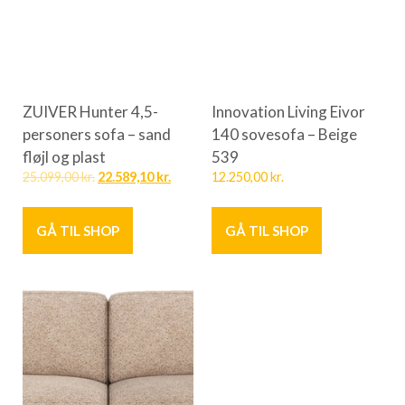
ZUIVER Hunter 4,5-
Innovation Living Eivor
personers sofa – sand
140 sovesofa – Beige
fløjl og plast
539
25.099,00
kr.
22.589,10
kr.
12.250,00
kr.
GÅ TIL SHOP
GÅ TIL SHOP