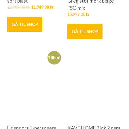
sort plast
Greg stof mørk beige
12.989,00
kr.
11.949,88
kr.
FSC-mix
15.999,00
kr.
GÅ TIL SHOP
GÅ TIL SHOP
Tilbud
Udendørs 1-personers
KAVE HOME Blok 2 pers.