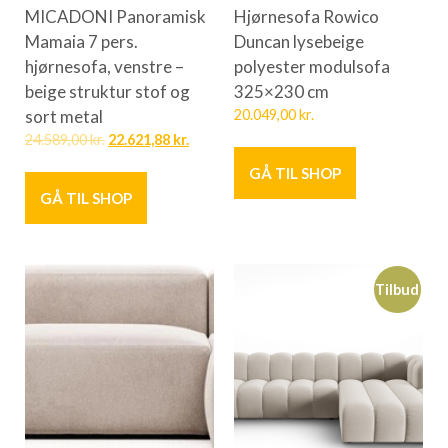
MICADONI Panoramisk
Hjørnesofa Rowico
Mamaia 7 pers.
Duncan lysebeige
hjørnesofa, venstre –
polyester modulsofa
beige struktur stof og
325×230 cm
sort metal
20.049,00
kr.
24.589,00
kr.
22.621,88
kr.
GÅ TIL SHOP
GÅ TIL SHOP
Tilbud