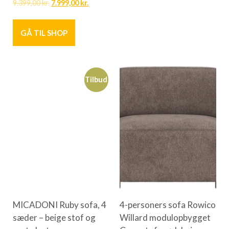
9.399,00
kr.
7.999,00
kr.
GÅ TIL SHOP
Tilbud
MICADONI Ruby sofa, 4
4-personers sofa Rowico
sæder – beige stof og
Willard modulopbygget