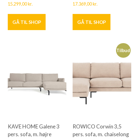
15.299,00
kr.
17.369,00
kr.
GÅ TIL SHOP
GÅ TIL SHOP
Tilbud
KAVE HOME Galene 3
ROWICO Corwin 3,5
pers. sofa, m. højre
pers. sofa, m. chaiselong