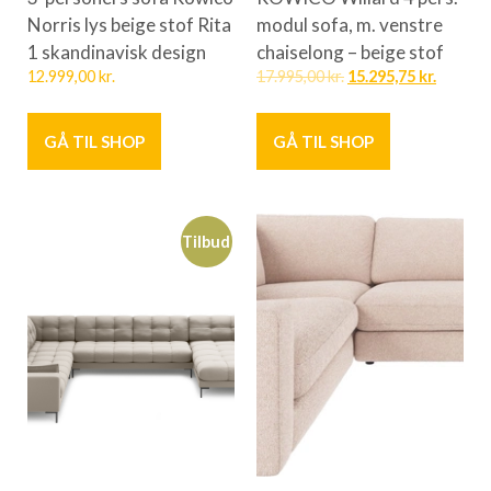
Norris lys beige stof Rita
modul sofa, m. venstre
1 skandinavisk design
chaiselong – beige stof
12.999,00
kr.
17.995,00
kr.
15.295,75
kr.
GÅ TIL SHOP
GÅ TIL SHOP
Tilbud