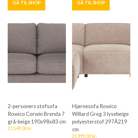
GÅ TIL SHOP
GÅ TIL SHOP
2-personers stofsofa
Hjørnesofa Rowico
Rowico Corwin Brenda 7
Willard Greg 3 lysebeige
grå-beige 190x98x83 cm
polyesterstof 297Ã219
11.549,00
kr.
cm
21.999,00
kr.