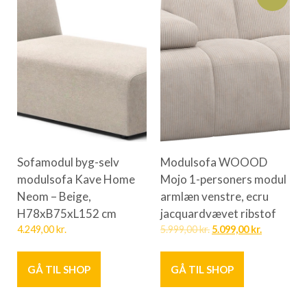
Sofamodul byg-selv
Modulsofa WOOOD
modulsofa Kave Home
Mojo 1-personers modul
Neom – Beige,
armlæn venstre, ecru
H78xB75xL152 cm
jacquardvævet ribstof
4.249,00
kr.
5.999,00
kr.
5.099,00
kr.
GÅ TIL SHOP
GÅ TIL SHOP