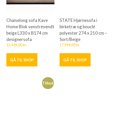
Chaiselong sofa Kave
STATE Hjørnesofa i
Home Blok venstrevendt
birketræ og bouclé
beige L330 x B174 cm
polyester 274 x 210 cm –
designersofa
Sort/Beige
15.949,00
kr.
17.999,00
kr.
GÅ TIL SHOP
GÅ TIL SHOP
Tilbud