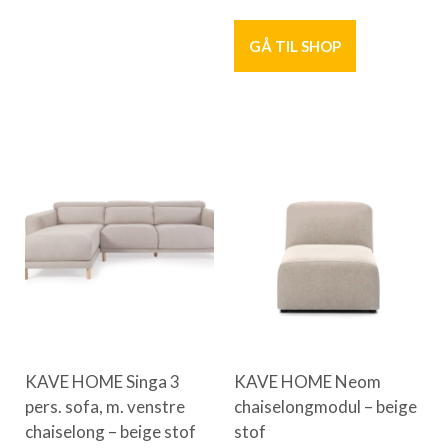
GÅ TIL SHOP
KAVE HOME Singa 3
KAVE HOME Neom
pers. sofa, m. venstre
chaiselongmodul – beige
chaiselong – beige stof
stof