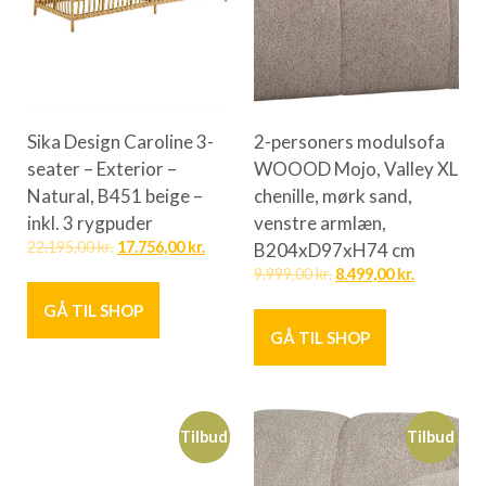
Sika Design Caroline 3-
2-personers modulsofa
seater – Exterior –
WOOOD Mojo, Valley XL
Natural, B451 beige –
chenille, mørk sand,
inkl. 3 rygpuder
venstre armlæn,
22.195,00
kr.
17.756,00
kr.
B204xD97xH74 cm
9.999,00
kr.
8.499,00
kr.
GÅ TIL SHOP
GÅ TIL SHOP
Tilbud
Tilbud