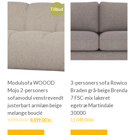
Tilbud
Modulsofa WOOOD
3-personers sofa Rowico
Mojo 2-personers
Braden grå-beige Brenda
sofamodul venstrevendt
7 FSC-mix lakeret
justerbart armlæn beige
egetræ Martindale
melange bouclé
30000
9.999,00
kr.
8.499,00
kr.
11.049,00
kr.