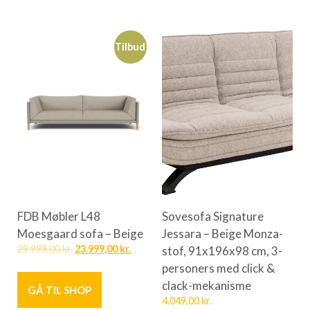
Tilbud
FDB Møbler L48
Sovesofa Signature
Moesgaard sofa – Beige
Jessara – Beige Monza-
29.999,00
kr.
23.999,00
kr.
stof, 91x196x98 cm, 3-
personers med click &
clack-mekanisme
GÅ TIL SHOP
4.049,00
kr.