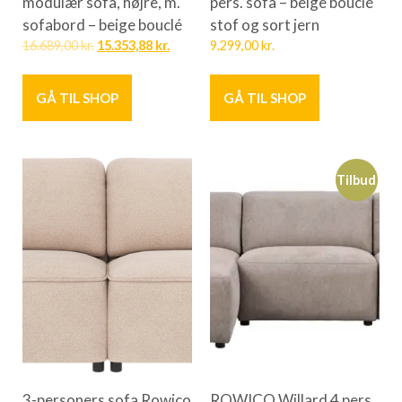
modulær sofa, højre, m.
pers. sofa – beige bouclé
sofabord – beige bouclé
stof og sort jern
16.689,00
kr.
15.353,88
kr.
9.299,00
kr.
GÅ TIL SHOP
GÅ TIL SHOP
Tilbud
3-personers sofa Rowico
ROWICO Willard 4 pers.