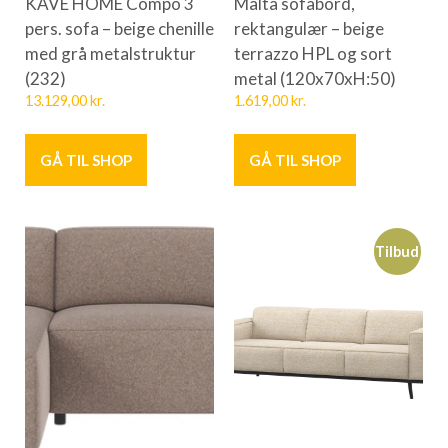
KAVE HOME Compo 3
Malta sofabord,
pers. sofa – beige chenille
rektangulær – beige
med grå metalstruktur
terrazzo HPL og sort
(232)
metal (120x70xH:50)
13.129,00
kr.
1.619,00
kr.
GÅ TIL SHOP
GÅ TIL SHOP
Tilbud