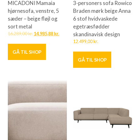
MICADONI Mamaia
3-personers sofa Rowico
hjørnesofa, venstre, 5
Braden mørk beige Anna
sæder – beige fløjl og
6 stof hvidvaskede
sort metal
egetræsfødder
16.289,00
kr.
14.985,88
kr.
skandinavisk design
12.499,00
kr.
GÅ TIL SHOP
GÅ TIL SHOP