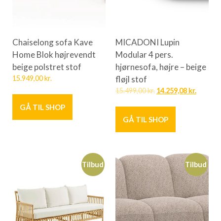
Chaiselong sofa Kave
MICADONI Lupin
Home Blok højrevendt
Modular 4 pers.
beige polstret stof
hjørnesofa, højre – beige
15.949,00
kr.
fløjl stof
15.499,00
kr.
14.259,08
kr.
GÅ TIL SHOP
GÅ TIL SHOP
Tilbud
Tilbud