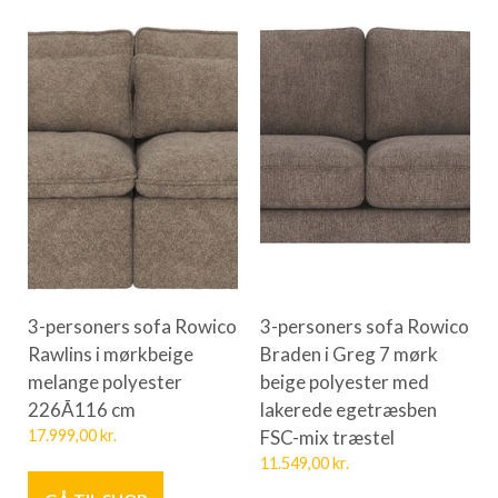
3-personers sofa Rowico
3-personers sofa Rowico
Rawlins i mørkbeige
Braden i Greg 7 mørk
melange polyester
beige polyester med
226Ã116 cm
lakerede egetræsben
17.999,00
kr.
FSC-mix træstel
11.549,00
kr.