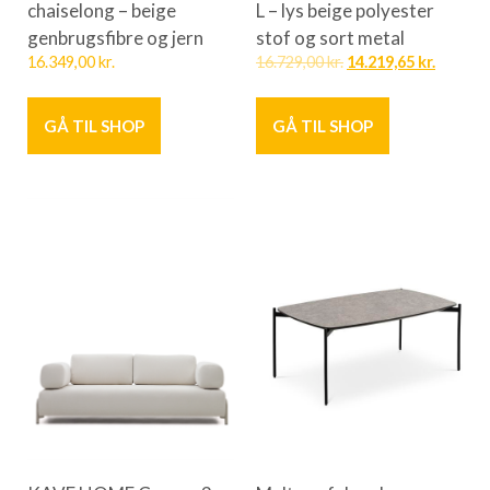
chaiselong – beige
L – lys beige polyester
genbrugsfibre og jern
stof og sort metal
16.349,00
kr.
16.729,00
kr.
14.219,65
kr.
GÅ TIL SHOP
GÅ TIL SHOP