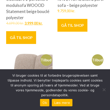
modulsofa WOOOD
sofa – beige polyester
Statement beige bouclé
9.759,00
kr.
polyester
4.699,00
kr.
3.999,00
kr.
GÅ TIL SHOP
GÅ TIL SHOP
Tilbud
Tilbud
Vi bruger cookies til at forbedre brugeroplevelsen samt
tilpasse indhold. Vi benytter trejdeparts cookies samt cookies
til anonym sporing på tværs af hjemmesider. Ved at bruge
vores hjemmeside, godkender du vores cookie- og
persondatapolitik.
Ok
Læs mere