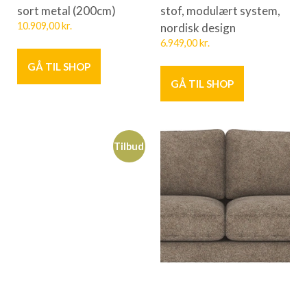
sort metal (200cm)
stof, modulært system,
10.909,00
kr.
nordisk design
6.949,00
kr.
GÅ TIL SHOP
GÅ TIL SHOP
Tilbud