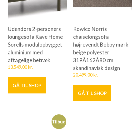
Udendørs 2-personers
Rowico Norris
loungesofa Kave Home
chaiselongsofa
Sorells modulopbygget
højrevendt Bobby mørk
aluminium med
beige polyester
aftagelige betræk
319Ã162Ã80 cm
13.549,00
kr.
skandinavisk design
20.499,00
kr.
GÅ TIL SHOP
GÅ TIL SHOP
Tilbud