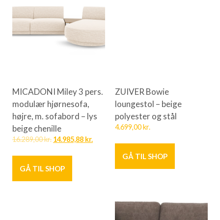
MICADONI Miley 3 pers.
ZUIVER Bowie
modulær hjørnesofa,
loungestol – beige
højre, m. sofabord – lys
polyester og stål
beige chenille
4.699,00
kr.
16.289,00
kr.
14.985,88
kr.
GÅ TIL SHOP
GÅ TIL SHOP