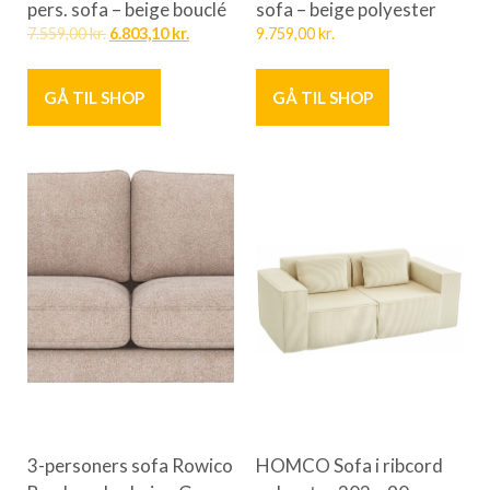
pers. sofa – beige bouclé
sofa – beige polyester
7.559,00
kr.
6.803,10
kr.
9.759,00
kr.
GÅ TIL SHOP
GÅ TIL SHOP
3-personers sofa Rowico
HOMCO Sofa i ribcord