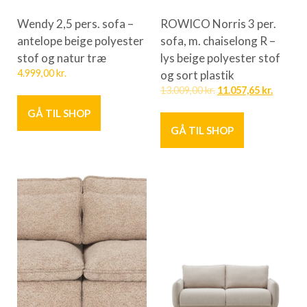
Wendy 2,5 pers. sofa –
ROWICO Norris 3 per.
antelope beige polyester
sofa, m. chaiselong R –
stof og natur træ
lys beige polyester stof
4.999,00
kr.
og sort plastik
13.009,00
kr.
11.057,65
kr.
GÅ TIL SHOP
GÅ TIL SHOP