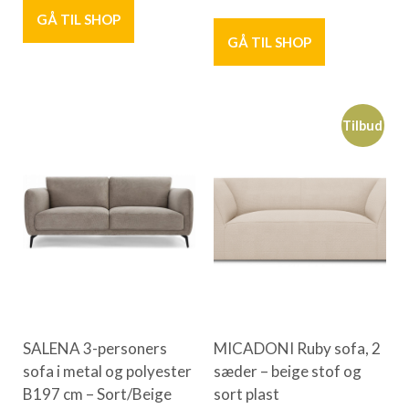
GÅ TIL SHOP
GÅ TIL SHOP
Tilbud
SALENA 3-personers
MICADONI Ruby sofa, 2
sofa i metal og polyester
sæder – beige stof og
B197 cm – Sort/Beige
sort plast