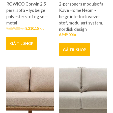
ROWICO Corwin 2,5
2-personers modulsofa
pers. sofa – lys beige
Kave Home Neom –
polyester stof og sort
beige interlock vævet
metal
stof, modulært system,
9.659,00
kr.
8.210,15
kr.
nordisk design
6.949,00
kr.
GÅ TIL SHOP
GÅ TIL SHOP