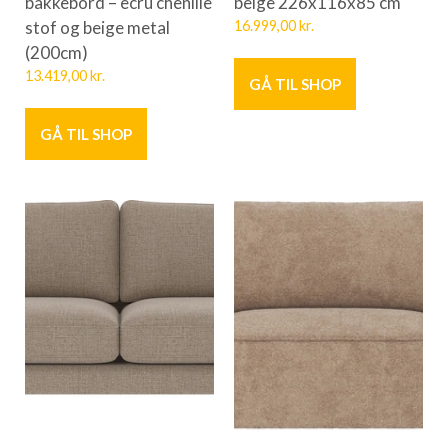
bakkebord – ecru chenille
beige 226x116x85 cm
stof og beige metal
16.999,00
kr.
(200cm)
13.419,00
kr.
GÅ TIL SHOP
GÅ TIL SHOP