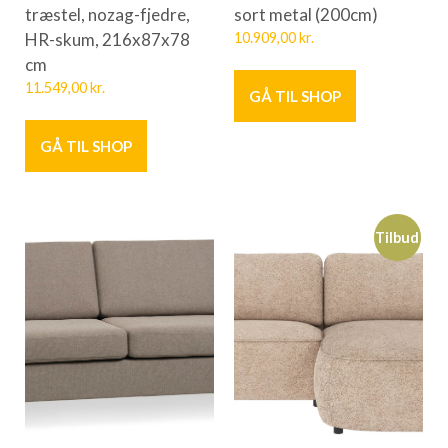
træstel, nozag-fjedre,
sort metal (200cm)
HR-skum, 216x87x78
10.909,00
kr.
cm
11.549,00
kr.
GÅ TIL SHOP
GÅ TIL SHOP
Tilbud