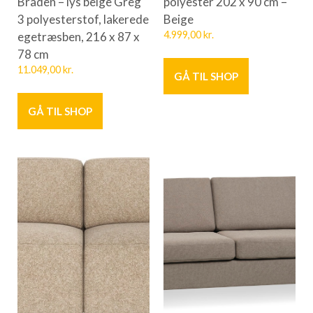
Braden – lys beige Greg
polyester 202 x 90 cm –
3 polyesterstof, lakerede
Beige
egetræsben, 216 x 87 x
4.999,00
kr.
78 cm
11.049,00
kr.
GÅ TIL SHOP
GÅ TIL SHOP