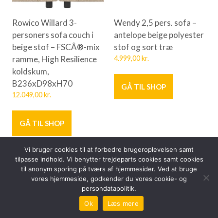
Rowico Willard 3-
Wendy 2,5 pers. sofa –
personers sofa couch i
antelope beige polyester
beige stof – FSCÂ®-mix
stof og sort træ
ramme, High Resilience
4.999,00
kr.
koldskum,
B236xD98xH70
GÅ TIL SHOP
12.049,00
kr.
GÅ TIL SHOP
Vi bruger cookies til at forbedre brugeroplevelsen samt
tilpasse indhold. Vi benytter trejdeparts cookies samt cookies
til anonym sporing på tværs af hjemmesider. Ved at bruge
vores hjemmeside, godkender du vores cookie- og
persondatapolitik.
Ok
Læs mere