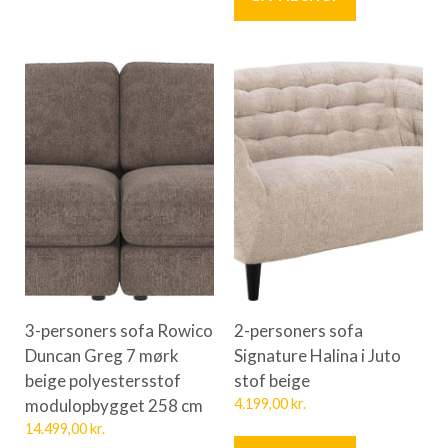
3-personers sofa Rowico
2-personers sofa
Duncan Greg 7 mørk
Signature Halina i Juto
beige polyestersstof
stof beige
modulopbygget 258 cm
4.199,00
kr.
14.499,00
kr.