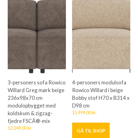
3-personers sofa Rowico
4-personers modulsofa
Willard Greg mørk beige
Rowico Willard i beige
236x98x70 cm
Bobby stof H70 x B314 x
modulopbygget med
D98 cm
koldskum & zigzag-
15.999,00
kr.
fjedre FSCÂ®-mix
12.049,00
kr.
GÅ TIL SHOP