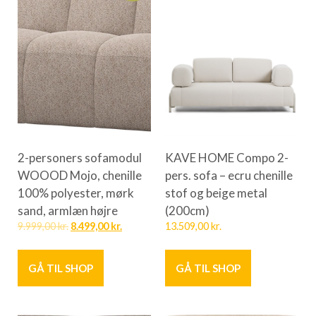
2-personers sofamodul
KAVE HOME Compo 2-
WOOOD Mojo, chenille
pers. sofa – ecru chenille
100% polyester, mørk
stof og beige metal
sand, armlæn højre
(200cm)
9.999,00
kr.
8.499,00
kr.
13.509,00
kr.
GÅ TIL SHOP
GÅ TIL SHOP