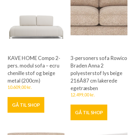
KAVE HOME Compo 2-
3-personers sofa Rowico
pers. modul sofa – ecru
Braden Anna 2
chenille stof og beige
polyesterstof lys beige
metal (200cm)
216Ã87 cm lakerede
10.609,00
kr.
egetræsben
12.499,00
kr.
GÅ TIL SHOP
GÅ TIL SHOP