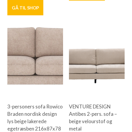
GÅ TIL SHOP
3-personers sofa Rowico
VENTURE DESIGN
Braden nordisk design
Antibes 2-pers. sofa –
lys beige lakerede
beige velourstof og
egetræsben 216x87x78
metal