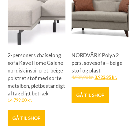
2-personers chaiselong
NORDVÄRK Polya 2
sofa Kave Home Galene
pers. sovesofa – beige
nordisk inspireret, beige
stof og plast
polstret stof med sorte
4.989,00
kr.
3.923,35
kr.
metalben, pletbestandigt
aftageligt betræk
GÅ TIL SHOP
14.799,00
kr.
GÅ TIL SHOP