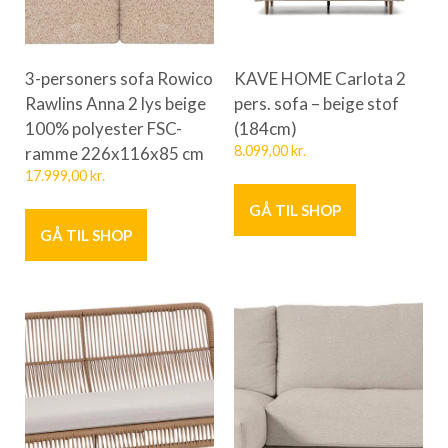
3-personers sofa Rowico
KAVE HOME Carlota 2
Rawlins Anna 2 lys beige
pers. sofa – beige stof
100% polyester FSC-
(184cm)
ramme 226x116x85 cm
8.099,00
kr.
17.999,00
kr.
GÅ TIL SHOP
GÅ TIL SHOP