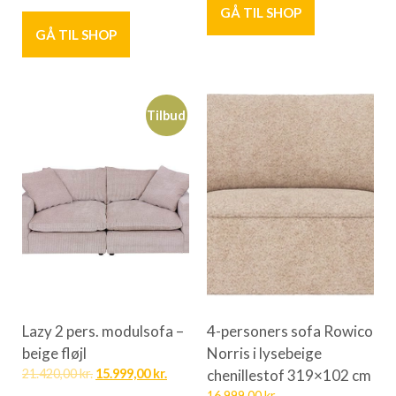
GÅ TIL SHOP
GÅ TIL SHOP
Tilbud
Lazy 2 pers. modulsofa –
4-personers sofa Rowico
beige fløjl
Norris i lysebeige
21.420,00
kr.
15.999,00
kr.
chenillestof 319×102 cm
16.999,00
kr.