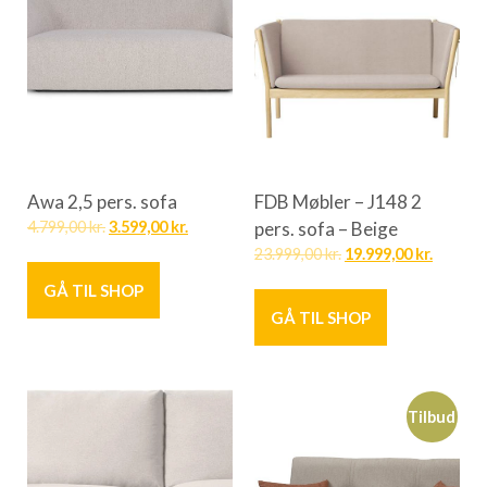
Awa 2,5 pers. sofa
FDB Møbler – J148 2
4.799,00
kr.
3.599,00
kr.
pers. sofa – Beige
23.999,00
kr.
19.999,00
kr.
GÅ TIL SHOP
GÅ TIL SHOP
Tilbud