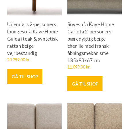
Udendørs 2-personers
Sovesofa Kave Home
loungesofa Kave Home
Carlota 2-personers
Galea i teak & syntetisk
bæredygtig beige
rattan beige
chenille med fransk
vejrbestandig
åbningsmekanisme
20.399,00
kr.
185x93x67 cm
11.099,00
kr.
GÅ TIL SHOP
GÅ TIL SHOP