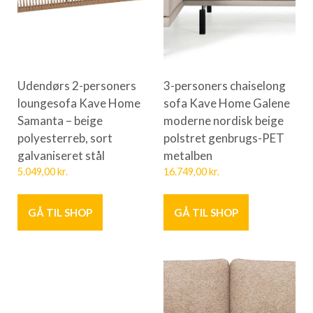
Udendørs 2-personers
3-personers chaiselong
loungesofa Kave Home
sofa Kave Home Galene
Samanta – beige
moderne nordisk beige
polyesterreb, sort
polstret genbrugs-PET
galvaniseret stål
metalben
5.049,00
kr.
16.749,00
kr.
GÅ TIL SHOP
GÅ TIL SHOP