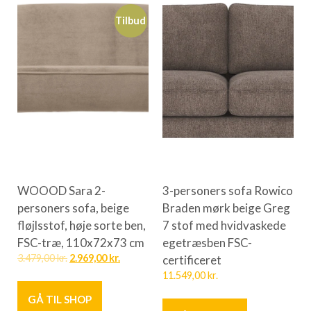
Tilbud
WOOOD Sara 2-
3-personers sofa Rowico
personers sofa, beige
Braden mørk beige Greg
fløjlsstof, høje sorte ben,
7 stof med hvidvaskede
FSC-træ, 110x72x73 cm
egetræsben FSC-
3.479,00
kr.
2.969,00
kr.
certificeret
11.549,00
kr.
GÅ TIL SHOP