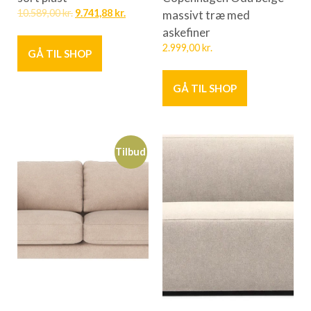
10.589,00
kr.
9.741,88
kr.
massivt træ med
askefiner
2.999,00
kr.
GÅ TIL SHOP
GÅ TIL SHOP
Tilbud