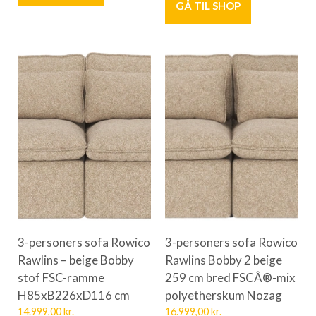
GÅ TIL SHOP
3-personers sofa Rowico
3-personers sofa Rowico
Rawlins – beige Bobby
Rawlins Bobby 2 beige
stof FSC-ramme
259 cm bred FSCÂ®-mix
H85xB226xD116 cm
polyetherskum Nozag
14.999,00
kr.
16.999,00
kr.