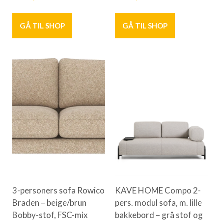
GÅ TIL SHOP
GÅ TIL SHOP
3-personers sofa Rowico
KAVE HOME Compo 2-
Braden – beige/brun
pers. modul sofa, m. lille
Bobby-stof, FSC-mix
bakkebord – grå stof og