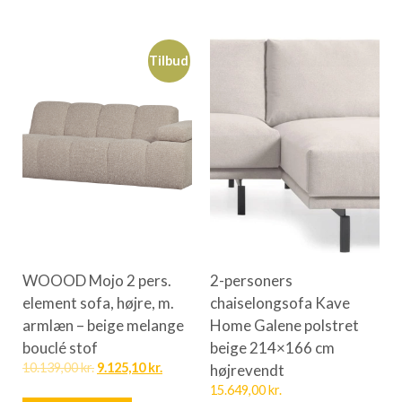
Tilbud
WOOOD Mojo 2 pers.
2-personers
element sofa, højre, m.
chaiselongsofa Kave
armlæn – beige melange
Home Galene polstret
bouclé stof
beige 214×166 cm
10.139,00
kr.
9.125,10
kr.
højrevendt
15.649,00
kr.