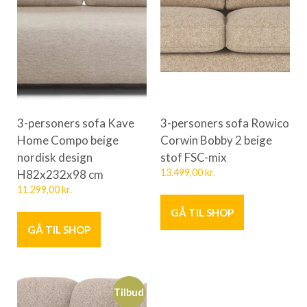
3-personers sofa Kave
3-personers sofa Rowico
Home Compo beige
Corwin Bobby 2 beige
nordisk design
stof FSC-mix
H82x232x98 cm
13.499,00
kr.
11.299,00
kr.
GÅ TIL SHOP
GÅ TIL SHOP
Tilbud