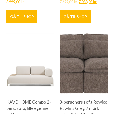
8.999,00
kr.
7.699,00
kr.
7.083,08
kr.
GÅ TIL SHOP
GÅ TIL SHOP
KAVE HOME Compo 2-
3-personers sofa Rowico
pers. sofa, lille egefinér
Rawlins Greg 7 mørk