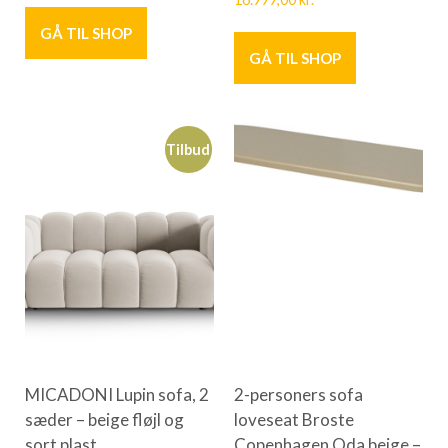
GÅ TIL SHOP
GÅ TIL SHOP
Tilbud
MICADONI Lupin sofa, 2
2-personers sofa
sæder – beige fløjl og
loveseat Broste
sort plast
Copenhagen Oda beige –