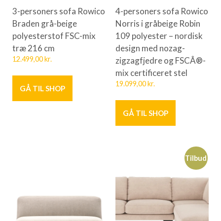
3-personers sofa Rowico
4-personers sofa Rowico
Braden grå-beige
Norris i gråbeige Robin
polyesterstof FSC-mix
109 polyester – nordisk
træ 216 cm
design med nozag-
12.499,00
kr.
zigzagfjedre og FSCÂ®-
mix certificeret stel
19.099,00
kr.
GÅ TIL SHOP
GÅ TIL SHOP
Tilbud