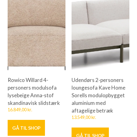
Rowico Willard 4-
Udendørs 2-personers
personers modulsofa
loungesofa Kave Home
lysebeige Anna-stof
Sorells modulopbygget
skandinavisk slidstærk
aluminium med
16.849,00
kr.
aftagelige betræk
13.549,00
kr.
GÅ TIL SHOP
GÅ TIL SHOP