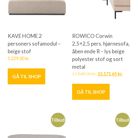
KAVE HOME 2
ROWICO Corwin
personers sofamodul –
2,5+2,5 pers. hjørnesofa,
beige stof
åben ende R – lys beige
5.229,00
kr.
polyester stof og sort
metal
17.849,00
kr.
15.171,65
kr.
GÅ TIL SHOP
GÅ TIL SHOP
Tilbud
Tilbud